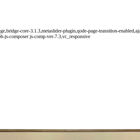
e,bridge-core-3.1.3,metaslider-plugin,qode-page-transition-enabled,a
b-js-composer js-comp-ver-7.3,vc_responsive