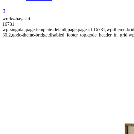
works-hayashi
16731
wp-singular,page-template-default,page,page-id-16731,wp-theme-bridg
30.2,qode-theme-bridge,disabled_footer_top,qode_header_in_grid,wp